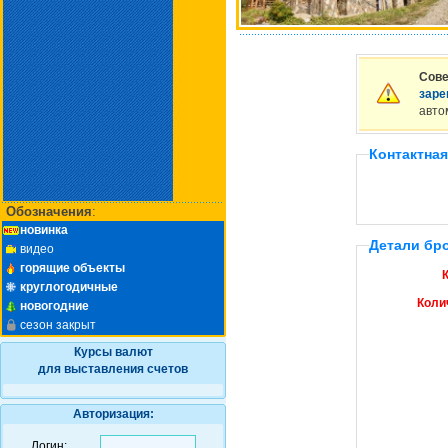
Сове
заре
авто
Контактна
Обозначения
:
новинка
Детали бр
видео
горящие объекты
круглогодичные
Коли
новогодние
сезон закрыт
Курсы валют
для выставления счетов
Авторизация:
Логин: