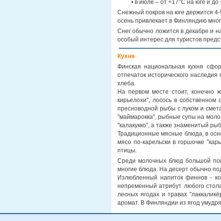
• в июле – от +17°C на юге и до
Снежный покров на юге держится 4-5
осень привлекает в Финляндию мног
Снег обычно ложится в декабре и 
особый интерес для туристов предс
Кухня
Финская национальная кухня сфор
отпечаток исторического наследия 
хлеба.
На первом месте стоит, конечно 
кирьелохи", лосось в собственном 
пресноводной рыбы с луком и смета
"маймарокка", рыбные супы на молок
"калакукко", а также знаменитый рыб
Традиционные мясные блюда, в осно
мясо по-карельски в горшочке "кар
птицы.
Среди молочных блюд большой попу
многие блюда. На десерт обычно по
Излюбленный напиток финнов - коф
непременный атрибут любого стола
лесных ягодах и травах "лаккаликё
аромат. В Финляндии из ягод умудря