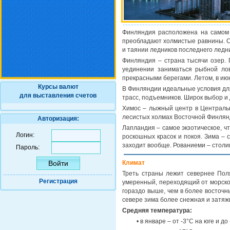
Финляндия расположена на самом 
преобладают холмистые равнины. С
и таянии ледников последнего ледн
Финляндия – страна тысячи озер. 
уединении заниматься рыбной ло
прекрасными берегами. Летом, в ию
Курсы валют
В Финляндии идеальные условия дл
для выставления счетов
трасс, подъемников. Широк выбор и 
Химос – лыжный центр в Центральн
лесистых холмах Восточной Финля
Авторизация:
Лапландия – самое экзотическое, чт
Логин:
роскошных красок и покоя. Зима – с
заходит вообще. Рованиеми – столи
Пароль:
Климат
Треть страны лежит севернее Пол
Регистрация
умеренный, переходящий от морског
гораздо выше, чем в более восточн
севере зима более снежная и затяж
Средняя температура:
• в январе – от -3°C на юге и до