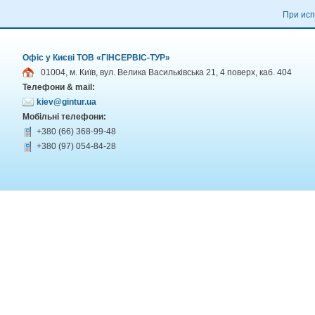
При исп
Офіс у Києві ТОВ «ГІНСЕРВІС-ТУР»
01004, м. Київ, вул. Велика Васильківська 21, 4 поверх, каб. 404
Телефони & mail:
kiev@gintur.ua
Мобільні телефони:
+380 (66) 368-99-48
+380 (97) 054-84-28