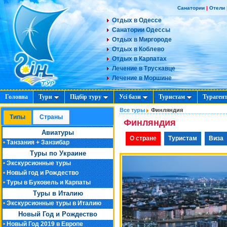
Санатории
|
Отели
Отдых в Одессе
Санатории Одессы
Отдых в Миргороде
Отдых в Коблево
Отдых в Карпатах
Лечение в Трускавце
Лечение в Моршине
Головна
Тури
Підбір туру
Усі бази
Туристам
Тураген
Все туры
Финляндия
Типы
Cтраны
Финляндия
Авиатуры
О стране
Туристам
Виза
Танзания + Занзибар
Туры по Украине
Экскурсионные туры
Новый год и Рождество
Туры в Буковель и Карпаты
Туры в Италию
Экскурсионные туры в Италию
Новый Год и Рождество
Новый Год 2019 в Европе