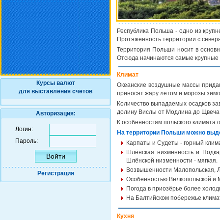
Республика Польша - одно из крупн
Протяженность территории с севера н
Территория Польши носит в основн
Отсюда начинаются самые крупные п
Климат
Курсы валют
Океанские воздушные массы придаю
для выставления счетов
приносят жару летом и морозы зимо
Количество выпадаемых осадков зав
долину Вислы от Модлина до Щвеча. 
Авторизация:
К особенностям польского климата о
Логин:
На территории Польши можно выде
Пароль:
Карпаты и Судеты - горный клим
Шлёнская низменность и Подка
Шлёнской низменности - мягкая.
Возвышенности Малопольская, Л
Регистрация
Особенностью Велкопольской и М
Погода в приозёрье более холодн
На Балтийском побережье климат
Кухня