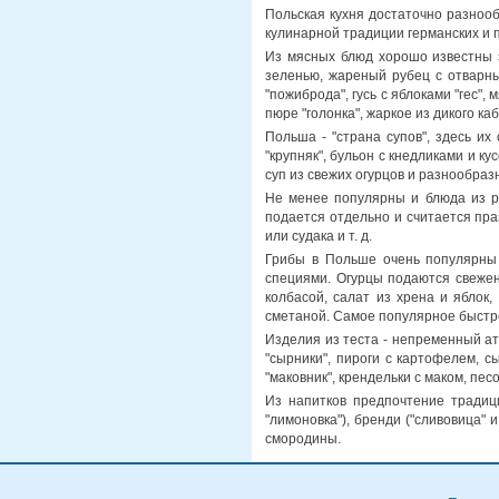
Польская кухня достаточно разнооб
кулинарной традиции германских и 
Из мясных блюд хорошо известны з
зеленью, жареный рубец с отварны
"пожиброда", гусь с яблоками "гес"
пюре "голонка", жаркое из дикого к
Польша - "страна супов", здесь их
"крупняк", бульон с кнедликами и ку
суп из свежих огурцов и разнообра
Не менее популярны и блюда из ры
подается отдельно и считается пра
или судака и т. д.
Грибы в Польше очень популярны 
специями. Огурцы подаются свежен
колбасой, салат из хрена и яблок,
сметаной. Самое популярное быстрое
Изделия из теста - непременный ат
"сырники", пироги с картофелем, с
"маковник", крендельки с маком, пес
Из напитков предпочтение традицио
"лимоновка"), бренди ("сливовица" и
смородины.