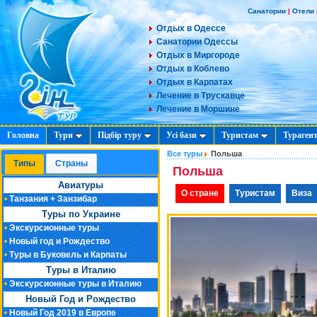
Санатории
|
Отели
Отдых в Одессе
Санатории Одессы
Отдых в Миргороде
Отдых в Коблево
Отдых в Карпатах
5%
Лечение в Трускавце
Лечение в Моршине
Головна
Тури
Підбір туру
Усі бази
Туристам
Тураген
Все туры
Польша
Типы
Cтраны
Польша
Авиатуры
О стране
Туристам
Виза
Танзания + Занзибар
Туры по Украине
Экскурсионные туры
Новый год и Рождество
Туры в Буковель и Карпаты
Туры в Италию
Экскурсионные туры в Италию
Новый Год и Рождество
Новый Год 2019 в Европе