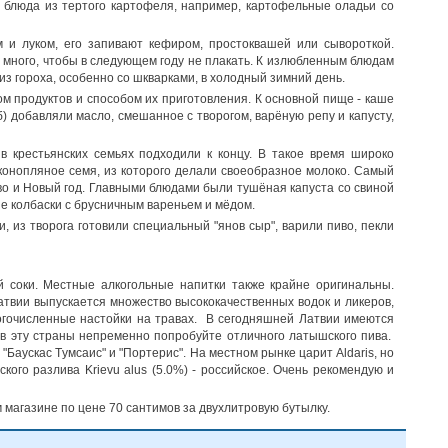
ы блюда из тертого картофеля, например, картофельные оладьи со
 и луком, его запивают кефиром, простоквашей или сывороткой.
ь много, чтобы в следующем году не плакать. К излюбленным блюдам
из гороха, особенно со шкварками, в холодный зимний день.
м продуктов и способом их приготовления. К основной пище - каше
) добавляли масло, смешанное с творогом, варёную репу и капусту,
в крестьянских семьях подходили к концу. В такое время широко
 конопляное семя, из которого делали своеобразное молоко. Самый
во и Новый год. Главными блюдами были тушёная капуста со свиной
ые колбаски с брусничным вареньем и мёдом.
 из творога готовили специальный "янов сыр", варили пиво, пекли
 соки. Местные алкогольные напитки также крайне оригинальны.
атвии выпускается множество высококачественных водок и ликеров,
ногочисленные настойки на травах. В сегодняшней Латвии имеются
ив эту страны непременно попробуйте отличного латышского пива.
"Баускас Tумсаис" и "Портерис". На местном рынке царит Aldaris, но
кого разлива Krievu alus (5.0%) - российское. Очень рекомендую и
 магазине по цене 70 сантимов за двухлитровую бутылку.