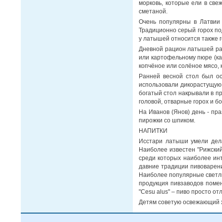
морковь, которые ели в све
сметаной.
Очень популярны в Латвии 
Традиционно серый горох по
у латышей относится также г
Дневной рацион латышей раз
или картофельному пюре (ка
копчёное или солёное мясо,
Ранней весной стол был ос
использовали дикорастущую 
богатый стол накрывали в п
головой, отварные горох и б
На Иванов (Янов) день - пр
пирожки со шпиком.
НАПИТКИ
Исстари латыши умели дела
Наиболее известен "Рижский
среди которых наиболее инт
давние традиции пивоварени
Наиболее популярные светлые 
продукция пивзаводов помень
"Cesu alus" – пиво просто от
Детям советую освежающий хл