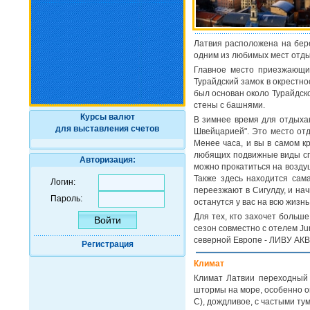
Латвия расположена на бере
одним из любимых мест отды
Главное место приезжающих
Турайдский замок в окрестно
был основан около Турайдск
стены с башнями.
Курсы валют
В зимнее время для отдыхаю
для выставления счетов
Швейцарией". Это место отд
Менее часа, и вы в самом к
любящих подвижные виды сп
Авторизация:
можно прокатиться на воздуш
Также здесь находится сам
Логин:
переезжают в Сигулду, и на
Пароль:
останутся у вас на всю жизнь
Для тех, кто захочет больше
сезон совместно с отелем J
северной Европе - ЛИВУ АКВ
Регистрация
Климат
Климат Латвии переходный 
штормы на море, особенно ощ
С), дождливое, с частыми ту