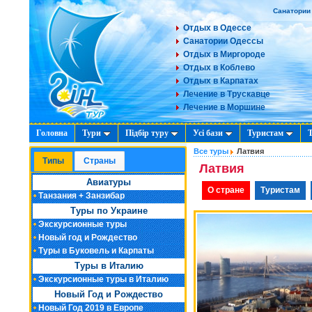
Санатории
Отдых в Одессе
Санатории Одессы
Отдых в Миргороде
Отдых в Коблево
Отдых в Карпатах
Лечение в Трускавце
Лечение в Моршине
Головна
Тури
Підбір туру
Усі бази
Туристам
Все туры
Латвия
Типы
Cтраны
Латвия
Авиатуры
О стране
Туристам
Танзания + Занзибар
Туры по Украине
Экскурсионные туры
Новый год и Рождество
Туры в Буковель и Карпаты
Туры в Италию
Экскурсионные туры в Италию
Новый Год и Рождество
Новый Год 2019 в Европе