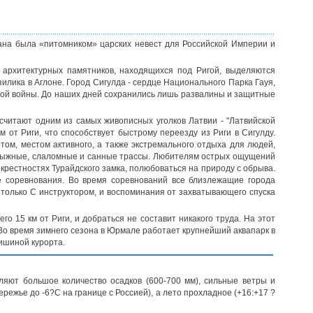
рана была «питомником» царских невест для Российской Империи и
 архитектурных памятников, находящихся под Ригой, выделяются
зилика в Аглоне. Город Сигулда - сердце Национального Парка Гауя,
рной войны. До наших дней сохранились лишь развалины и защитные
считают одним из самых живописных уголков Латвии - "Латвийской
 от Риги, что способствует быстрому переезду из Риги в Сигулду.
том, местом активного, а также экстремального отдыха для людей,
лыжные, слаломные и санные трассы. Любителям острых ощущений
крестностях Турайдского замка, полюбоваться на природу с обрыва.
е соревнования. Во время соревнований все близлежащие города
 только С инструктором, и воспоминания от захватывающего спуска
го 15 км от Риги, и добраться не составит никакого труда. На этот
Во время зимнего сезона в Юрмале работает крупнейший аквапарк в
ишиной курорта.
ляют большое количество осадков (600-700 мм), сильные ветры и
ежье до -6?С на границе с Россией), а лето прохладное (+16:+17 ?