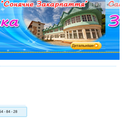
1
2
3
%
4 - 84 - 28