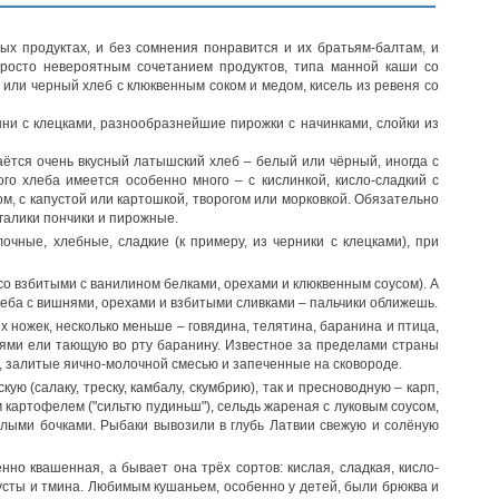
ых продуктах, и без сомнения понравится и их братьям-балтам, и
 просто невероятным сочетанием продуктов, типа манной каши со
а или черный хлеб с клюквенным соком и медом, кисель из ревеня со
шни с клецками, разнообразнейшие пирожки с начинками, слойки из
даётся очень вкусный латышский хлеб – белый или чёрный, иногда с
го хлеба имеется особенно много – с кислинкой, кисло-сладкий с
м, с капустой или картошкой, творогом или морковкой. Обязательно
галики пончики и пирожные.
ные, хлебные, сладкие (к примеру, из черники с клецками), при
со взбитыми с ванилином белками, орехами и клюквенным соусом). А
еба с вишнями, орехами и взбитыми сливками – пальчики оближешь.
 ножек, несколько меньше – говядина, телятина, баранина и птица,
зьями ели тающую во рту баранину. Известное за пределами страны
ь, залитые яично-молочной смесью и запеченные на сковороде.
 (салаку, треску, камбалу, скумбрию), так и пресноводную – карп,
ым картофелем ("сильтю пудиньш"), сельдь жареная с луковым соусом,
целыми бочками. Рыбаки вывозили в глубь Латвии свежую и солёную
но квашенная, а бывает она трёх сортов: кислая, сладкая, кисло-
усты и тмина. Любимым кушаньем, особенно у детей, были брюква и