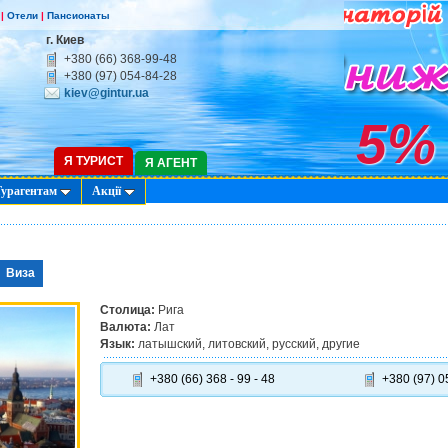
|
Отели
|
Пансионаты
г. Киев
+380 (66) 368-99-48
+380 (97) 054-84-28
kiev@gintur.ua
5
Я ТУРИСТ
Я АГЕНТ
Турагентам
Акції
Виза
Столица:
Рига
Валюта:
Лат
Язык:
латышский, литовский, русский, другие
+380 (66) 368 - 99 - 48
+380 (97) 05