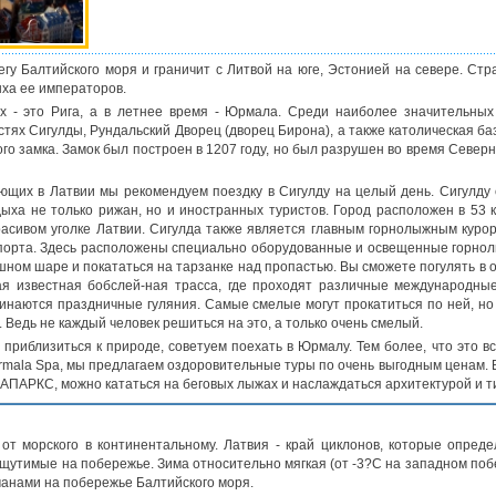
гу Балтийского моря и граничит с Литвой на юге, Эстонией на севере. Ст
ха ее императоров.
 - это Рига, а в летнее время - Юрмала. Среди наиболее значительных
стях Сигулды, Рундальский Дворец (дворец Бирона), а также католическая ба
ого замка. Замок был построен в 1207 году, но был разрушен во время Севе
щих в Латвии мы рекомендуем поездку в Сигулду на целый день. Сигулду 
ыха не только рижан, но и иностранных туристов. Город расположен в 53 км
расивом уголке Латвии. Сигулда также является главным горнолыжным курор
орта. Здесь расположены специально оборудованные и освещенные горно
ном шаре и покататься на тарзанке над пропастью. Вы сможете погулять в о
ая известная бобслей-ная трасса, где проходят различные международны
чинаются праздничные гуляния. Самые смелые могут прокатиться по ней, но
. Ведь не каждый человек решиться на это, а только очень смелый.
 приблизиться к природе, советуем поехать в Юрмалу. Тем более, что это все
urmala Spa, мы предлагаем оздоровительные туры по очень выгодным ценам. 
АПАРКС, можно кататься на беговых лыжах и наслаждаться архитектурой и т
от морского в континентальному. Латвия - край циклонов, которые опреде
утимые на побережье. Зима относительно мягкая (от -3?С на западном побер
манами на побережье Балтийского моря.