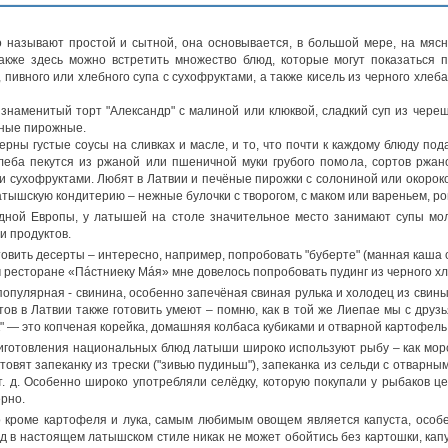
о называют простой и сытной, она основывается, в большой мере, на мясн
Также здесь можно встретить множество блюд, которые могут показаться
 пивного или хлебного супа с сухофруктами, а также кисель из черного хлеб
знаменитый торт "Александр" с малиной или клюквой, сладкий суп из чере
нные пирожные.
ерны густые соусы на сливках и масле, и то, что почти к каждому блюду по
еба пекутся из ржаной или пшеничной муки грубого помола, сортов ржано
и сухофруктами. Любят в Латвии и печёные пирожки с солониной или окороко
тышскую кондитерию – нежные булочки с творогом, с маком или вареньем, ро
дной Европы, у латышей на столе значительное место занимают супы молоч
и продуктов.
овить десерты – интересно, например, попробовать "буберте" (манная каша 
 ресторане «Пáстниеку Мáя» мне довелось попробовать пудинг из черного хл
опулярная - свинина, особенно запечёная свиная рулька и холодец из свиных
ктов в Латвии также готовить умеют – помню, как в той же Лиепае мы с дру
к" — это копченая корейка, домашняя колбаса кубиками и отварной картофел
иготовления национальных блюд латыши широко используют рыбу – как морскую
готовят запеканку из трески ("зивью пудиньш"), запеканка из сельди с отварн
 т. д. Особенно широко употребляли селёдку, которую покупали у рыбаков 
ерно.
о кроме картофеля и лука, самым любимым овощем является капуста, особен
ед в настоящем латышском стиле никак не может обойтись без картошки, кап