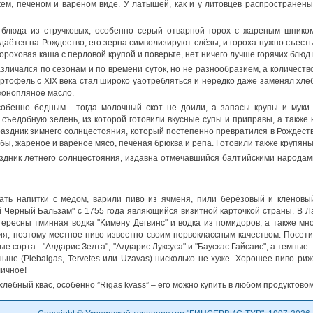
жем, печеном и варёном виде. У латышей, как и у литовцев распространен
блюда из стручковых, особенно серый отварной горох с жареным шпиком
даётся на Рождество, его зерна символизируют слёзы, и гороха нужно съест
ороховая каша с перловой крупой и поверьте, нет ничего лучше горячих блюд 
личался по сезонам и по времени суток, но не разнообразием, а количество
ртофель с XIX века стал широко уаотребляться и нередко даже заменял хлеб
 конопляное масло.
обенно бедным - тогда молочный скот не доили, а запасы крупы и муки 
съедобную зелень, из которой готовили вкусные супы и приправы, а также
раздник зимнего солнцестояния, который постепенно превратился в Рождест
обы, жареное и варёное мясо, печёная брюква и репа. Готовили также крупян
аздник летнего солнцестояния, издавна отмечавшийся балтийскими народами,
ть напитки с мёдом, варили пиво из ячменя, пили берёзовый и кленовый
 Черный Бальзам" с 1755 года являющийся визитной карточкой страны. В Л
ересны тминная водка "Kимену Дегвинс" и водка из помидоров, а также м
я, поэтому местное пиво известно своим первоклассным качеством. Посет
сорта - "Алдарис Зелта", "Алдарис Луксуса" и "Баускас Гайсаис", а темные - 
ше (Piebalgas, Tervetes или Uzavas) нисколько не хуже. Хорошее пиво рижс
личное!
ебный квас, особенно ”Rigas kvass” – его можно купить в любом продуктовом