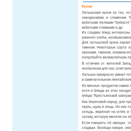
Кухня
Латышская кухня из тех, чт
скандинавам, и славянам. 
взбитыми белками "буберте",
взбитыми сливками и др.
Из сладких блюд интересны 
ржаного хлеба, необыкнове
Для латышской кухни характ
тмином. Некоторые сорта хл
орехами, тмином, изюмом ил
попробуйте великолепную ла
В отличие от жителей Запа
необычном для нас сочетани
Латыши прекрасно умеют гот
в замечательном лиепайском
Из мясных продуктов самая п
хотя и блюда из этих проду
блюдо "Крестьянский завтра
Как береговой народ, для пр
окунь, щука и лещь. Из них 
сельдь, жареная на углях и
салаку, которую меняли на з
Если говорить об овощах, т
сладкая. Вообще говоря, об