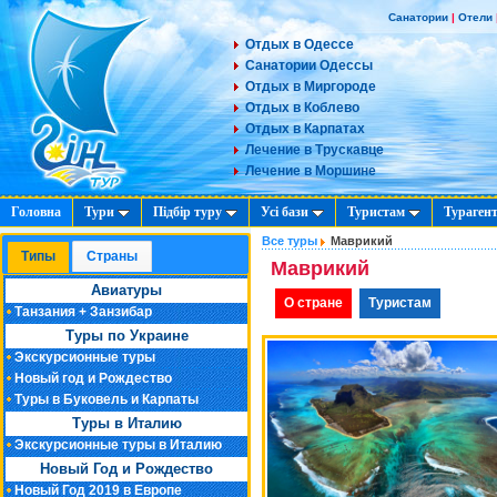
Санатории
|
Отели
Отдых в Одессе
Санатории Одессы
Отдых в Миргороде
Отдых в Коблево
Отдых в Карпатах
Лечение в Трускавце
Лечение в Моршине
Головна
Тури
Підбір туру
Усі бази
Туристам
Тураген
Все туры
Маврикий
Типы
Cтраны
Маврикий
Авиатуры
О стране
Туристам
Танзания + Занзибар
Туры по Украине
Экскурсионные туры
Новый год и Рождество
Туры в Буковель и Карпаты
Туры в Италию
Экскурсионные туры в Италию
Новый Год и Рождество
Новый Год 2019 в Европе