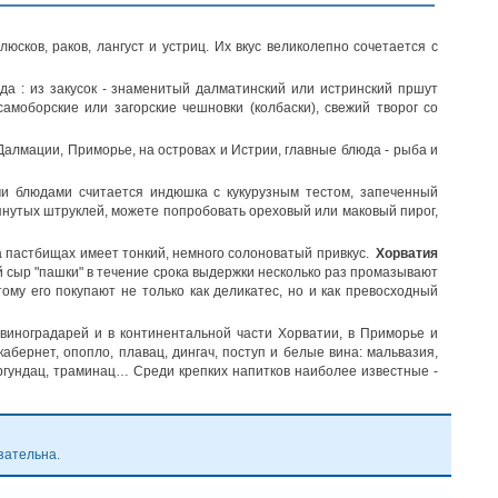
юсков, раков, лангуст и устриц. Их вкус великолепно сочетается с
 : из закусок - знаменитый далматинский или истринский пршут
самоборские или загорские чешновки (колбаски), свежий творог со
Далмации, Приморье, на островах и Истрии, главные блюда - рыба и
и блюдами считается индюшка с кукурузным тестом, запеченный
мянутых штруклей, можете попробовать ореховый или маковый пирог,
а пастбищах имеет тонкий, немного солоноватый привкус.
Хорватия
 сыр "пашки" в течение срока выдержки несколько раз промазывают
ому его покупают не только как деликатес, но и как превосходный
виноградарей и в континентальной части Хорватии, в Приморье и
абернет, опопло, плавац, дингач, поступ и белые вина: мальвазия,
ургундац, траминац… Среди крепких напитков наиболее известные -
зательна.