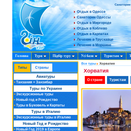
Санатории
Отдых в Одессе
Санатории Одессы
Отдых в Миргороде
Отдых в Коблево
Отдых в Карпатах
Лечение в Трускавце
Лечение в Моршине
Головна
Тури
Підбір туру
Усі бази
Туристам
Все туры
Хорватия
Типы
Cтраны
Хорватия
Авиатуры
О стране
Туристам
Танзания + Занзибар
Туры по Украине
Экскурсионные туры
Новый год и Рождество
Туры в Буковель и Карпаты
Туры в Италию
Экскурсионные туры в Италию
Новый Год и Рождество
Новый Год 2019 в Европе