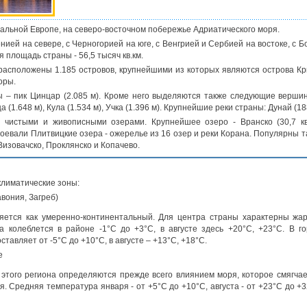
альной Европе, на северо-восточном побережье Адриатического моря.
нией на севере, с Черногорией на юге, с Венгрией и Сербией на востоке, с 
площадь страны - 56,5 тысяч кв.км.
асположены 1.185 островов, крупнейшими из которых являются острова Крк,
оры.
 – пик Цинцар (2.085 м). Кроме него выделяются также следующие вершины:
 (1.648 м), Кула (1.534 м), Учка (1.396 м). Крупнейшие реки страны: Дунай (188
 чистыми и живописными озерами. Крупнейшее озеро - Вранско (30,7 кв
оевали Плитвицкие озера - ожерелье из 16 озер и реки Корана. Популярны т
Визовачско, Проклянско и Копачево.
климатические зоны:
вония, Загреб)
ется как умеренно-континентальный. Для центра страны характерны жарк
а колеблется в районе -1°С до +3°С, в августе здесь +20°С, +23°С. В
тавляет от -5°С до +10°С, в августе – +13°С, +18°С.
е
этого региона определяются прежде всего влиянием моря, которое смягчае
я. Средняя температура января - от +5°С до +10°С, августа - от +23°С до +3