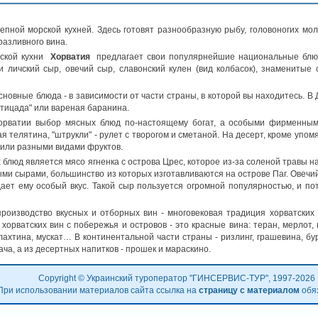
пной морской кухней. Здесь готовят разнообразную рыбу, головоногих молл
разливного вина.
йской кухни
Хорватия
предлагает свои популярнейшие национальные блюда
и личский сыр, овечий сыр, славонский кулен (вид колбасок), знаменитые 
овные блюда - в зависимости от части страны, в которой вы находитесь. В 
штицада" или вареная баранина.
Хорватии выбор мясных блюд по-настоящему богат, а особыми фирменным
 телятина, "штрукли" - рулет с творогом и сметаной. На десерт, кроме упо
 или разными видами фруктов.
блюд является мясо ягненка с острова Црес, которое из-за соленой травы н
ми сырами, большинство из которых изготавливаются на острове Паг. Овечий
ает ему особый вкус. Такой сыр пользуется огромной популярностью, и пот
роизводство вкусных и отборных вин - многовековая традиция хорватских 
орватских вин с побережья и островов - это красные вина: теран, мерлот, к
лахтина, мускат… В континентальной части страны - ризлинг, грашевина, б
ача, а из десертных напитков - прошек и мараскино.
Copyright © Украинский туроператор "ГИНСЕРВИС-ТУР", 1997-2026
При использовании материалов сайта ссылка на
страницу с материалом
обя