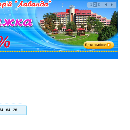
1
2
3
%
4 - 84 - 28