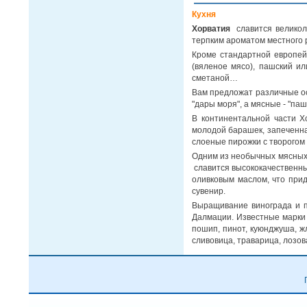
Кухня
Хорватия
славится великоле
терпким ароматом местного 
Кроме стандартной европе
(вяленое мясо), пашский ил
сметаной…
Вам предложат различные осн
"дары моря", а мясные - "па
В континентальной части 
молодой барашек, запеченная
слоеные пирожки с творогом
Одним из необычных мясных 
славится высококачественны
оливковым маслом, что прид
сувенир.
Выращивание винограда и п
Далмации. Известные марки х
пошип, пинот, куюнджуша, ж
сливовица, траварица, лозов