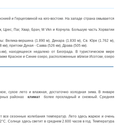
Боснией и Герцеговиной на юго-востоке. На западе страна омывается
 Црес, Паг, Хвар, Брач, М Vkn и Корчула. Большую часть Хорватии
 Велика-вершина (1.890 м), Динара (1.830 м), Св. Юре (1.762 м),
 км), притоки Дуная - Савва (526 км), Драва (505 км).
.км), находящееся недалеко от Београда. В туристическом мире
акже Красное и Синие озеро, расположенные вблизи Исотски, озеро
ое, сухое лето и влажная, достаточно холодная зима. В январе
 горных районах
климат
более прохладный и снежный. Средняя
т все сезонные колебания температур. Лето здесь жаркое и очень
2°С. Солнце здесь светит в среднем 2.600 часов в год. Температура