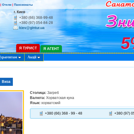
|
Отели
|
Пансионаты
г. Киев
+380 (66) 368-99-48
+380 (97) 054-84-28
kiev@gintur.ua
5
Я ТУРИСТ
Я АГЕНТ
Турагентам
Акції
Виза
Столица:
Загреб
Валюта:
Хорватская куна
Язык:
хорватский
+380 (66) 368 - 99 - 48
+380 (97) 05