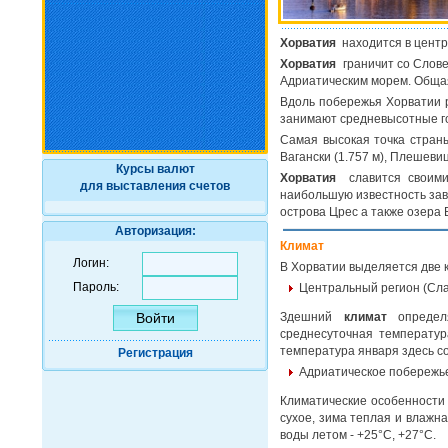
Хорватия
находится в центр
Хорватия
граничит со Слове
Адриатическим морем. Общая 
Вдоль побережья Хорватии р
занимают средневысотные г
Самая высокая точка страны
Вагански (1.757 м), Плешевица
Курсы валют
Хорватия
славится своими
для выставления счетов
наибольшую известность зав
острова Црес а также озера 
Авторизация:
Климат
Логин:
В Хорватии выделяется две 
Пароль:
Центральный регион (Сла
Здешний
климат
определя
среднесуточная температур
температура января здесь сос
Регистрация
Адриатическое побережь
Климатические особенности 
сухое, зима теплая и влажна
воды летом - +25°С, +27°С.