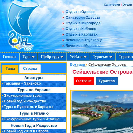
Санатории
|
Отели
Отдых в Одессе
Санатории Одессы
Отдых в Миргороде
Отдых в Коблево
Отдых в Карпатах
Лечение в Трускавце
Лечение в Моршине
Головна
Тури
Підбір туру
Усі бази
Туристам
Тураген
Все туры
Сейшельские Острова
Типы
Cтраны
Сейшельские Острова
Авиатуры
О стране
Туристам
Танзания + Занзибар
Туры по Украине
Экскурсионные туры
Новый год и Рождество
Туры в Буковель и Карпаты
Туры в Италию
Экскурсионные туры в Италию
Новый Год и Рождество
Новый Год 2019 в Европе