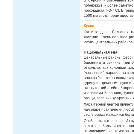
В Сербии - умеренный кон
побережье, и более заметно 
прохладная (+3-7 С). В горн
1500 мм в год, преимуществе
Кухня
Как и везде на Балканах, 
явление. Очень большое раз
кухню центральных районов 
Национальная еда
Центральные районы Сербии 
баранины и свинины, при э
отдельно, как холодная за
"чевапчичи", жареное на ве
ягненка "ягнетина испод сач
курицу в горчичном соусе ил
очень тонкий стейк, обжарен
и овощами баранина, тушен
овощи, зелень и кукурузный х
Характерной чертой является 
начинают практически любую 
столе всегда находится белы
Особая статья - овощи. Их з
салаты в большинстве сво
"композиции" из томатов, 