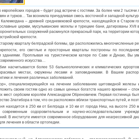
 европейских городов – будет рад встрече с гостями. За более чем 2 тысячи
лавян и турков… Так возникла причудливая смесь восточной и западной куль
 Калемегдана – древней средневековой крепости, находящейся в Старом го
ославные церкви, мусульманские могилы и турецкие бани, датированы XVII 
 оборонительных сооружений раскинулся прекрасный парк, на территории кото
встрийской крепости.
старому кварталу белградской богемы, где расположились многочисленные 
репости, его светлые и просторные кварталы построены по последнему 
 зданиями. Проплывая на туристическом катере по Саве и Дунаю, Вы ув
современного искусства…
ии насчитывается более 53 бальнеологических и климатических курорто
 красивых местах, окружены лесами и заповедниками. В Вашем распо
тики и лечения различных заболеваний.
бор», специализирующийся на лечении заболеванию щитовидной железы и
ложить своим гостям одно из самых ценных богатств нашего времени – спо
тих мест сербским королём Александром Обреновичем. Первая гостиница был
ство Златибора в том, что он расположен вблизи транспортных путей, и поэто
я находится в 250 км от Белграда и 10 км от города Ниш, на высоте 250
 современным оздоровительным и научно-исследовательским учрежд
ний. В институте имеется современное оборудование для неагрессивной диа
ля лечения в области ортопедии.