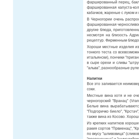
фаршированный перец, бакл
фаршированная капуста-кол
кабачков, жареные с луком и
В Черногории очень распро
фаршированная черносливом 
другие блюда, приготовленны
несмотря на близость Адри
рецептур. Фирменным блюдом
Хороши местные изделия из 
тонкого теста со всевозмо
итальянски), пончики "прига
в сыре орехи и сливы "штру
"альва", разнообразные руле
Напитки
Все это запивается неимове
соки.
Местные вина хотя и не оч
черногорский "Вранац" (Vran
Белые вина вырабатываются
"Подгоричко биело", "Крстач
также вина из Косово. Хороши
Из крепких напитков хороши 
ракия сортов "Првиенац", "К
по вкусу "шливовица" (сливо