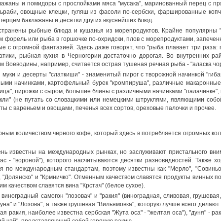
ажаны и помидоры с прослойками мяса "мусака", маринованный перец с пря
ьраби, овощные клецки, гуляш из фасоли по-сербски, фаршированные коп
 перцем баклажаны и десятки других вкуснейших блюд.
странены рыбные блюда и кушанья из морепродуктов. Крайне популярны "р
форель или рыба в горшочке по-охридски, плов с морепродуктами, запеченны
е с огромной фантазией. Здесь даже говорят, что "рыба плавает три раза: пе
атики, рыбная кухня в Черногории достаточно дорогая. Во внутренних р
 Воеводины, например, считается острая тушеная речная рыба - "аласка чор
муки и десерты "слаткиши" - знаменитый пирог с творожной начинкой "гибан
жными начинками, картофельный бурек "кромпируша", различные макаронные
ница", пирожки с сыром, большие блины с различными начинками "палачинке", 
кли" (не путать со словацкими или немецкими штруклями, являющими собой
ты с вареньем и овощами, печенья всех сортов, ореховые палочки и прочее.
рным количеством черного кофе, который здесь в потребляется огромных кол
ень известны на международных рынках, но заслуживают пристального вним
ac - "вороной"), которого насчитываются десятки разновидностей. Также хор
 по международным стандартам, поэтому известны как "Мерло", "Совиньон
", "Долянско" и "Крмничко". Отменным качеством славятся продукты винных под
м качеством славятся вина "Крстач" (белое сухое).
виноградный самогон "лозовач" и "ракия" (виноградная, сливовая, грушевая,
руна" и "Лозова", а также грушевая "Вильямовка", которую лучше всего делаю
вая ракия, наиболее известна сербская "Жута оса" - "желтая оса"), "дуня" - 