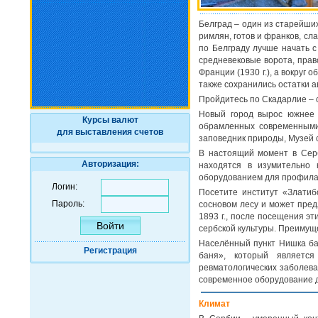
Белград – один из старейших
римлян, готов и франков, с
по Белграду лучше начать с
средневековые ворота, прав
Франции (1930 г.), а вокруг
также сохранились остатки а
Пройдитесь по Скадарлие – 
Новый город вырос южнее к
Курсы валют
обрамленных современными
для выставления счетов
заповедник природы, Музей 
В настоящий момент в Серб
Авторизация:
находятся в изумительно
оборудованием для профилак
Логин:
Посетите институт «Злати
Пароль:
сосновом лесу и может пред
1893 г., после посещения э
сербской культуры. Преимуще
Населённый пункт Нишка бан
Регистрация
баня», который является
ревматологических заболева
современное оборудование д
Климат