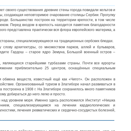
 лет своего существования древние стены города повидали кельтов и
туры, создающая неповторимое очарование столицы Сербии. Прогулку
роде. Большинство построек на территории крепости, в том числе
веком. Перед входом в крепость находится памятник благодарности
рого представлена практически вся флора европейского материка, а
рестораны, специализирующиеся на традиционных сербских блюдах.
слову архитектуры, со множеством парков, аллей и бульваров,
идите Гардош – старое ядро Земуна, Большой военный остров –
в, являющихся старейшими турбазами страны. Почти все курорты
ряжении приблизительно 25 центров, оснащённых специальным
 обмена веществ, известный ещё как «Чигот». Он расположен в
койствие. Организованный туризм в Златиборе начал развиваться в
а построена в 1908 г. На Златиборе сохранилось много памятников
му добираться до него легко и просто.
 м над уровнем моря. Именно здесь расположился Институт «Нишка
ением, специализирующимся на лечении кардиологических и
гностики, лечения ревматических и сердечно-сосудистых болезней,