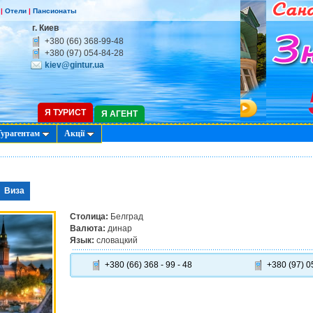
|
Отели
|
Пансионаты
г. Киев
+380 (66) 368-99-48
+380 (97) 054-84-28
kiev@gintur.ua
5
Я ТУРИСТ
Я АГЕНТ
Турагентам
Акції
Виза
Столица:
Белград
Валюта:
динар
Язык:
словацкий
+380 (66) 368 - 99 - 48
+380 (97) 05