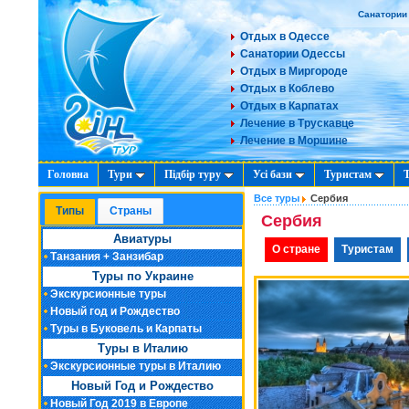
Санатории
Отдых в Одессе
Санатории Одессы
Отдых в Миргороде
Отдых в Коблево
Отдых в Карпатах
Лечение в Трускавце
Лечение в Моршине
Головна
Тури
Підбір туру
Усі бази
Туристам
Все туры
Сербия
Типы
Cтраны
Сербия
Авиатуры
О стране
Туристам
Танзания + Занзибар
Туры по Украине
Экскурсионные туры
Новый год и Рождество
Туры в Буковель и Карпаты
Туры в Италию
Экскурсионные туры в Италию
Новый Год и Рождество
Новый Год 2019 в Европе