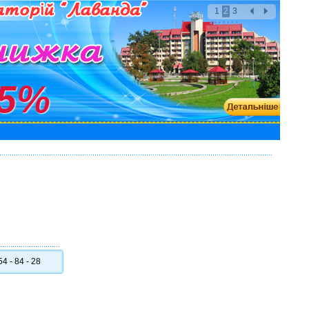
1
2
3
%
4 - 84 - 28