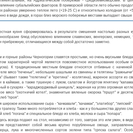
тинентальный, на Адриатическом побережье - средиземноморский. В цен
влияние субальпийских факторов. В приморской области лето обычно продолжи
ых районах умеренно теплое лето (+19-25 С) и относительно холодная (от +5
нно в виде дождя, в горах близ морского побережья местами выпадает свыше
местная кухня сформировалась в результате смешения настолько разных 
нообразие блюд обусловлено влиянием славянских, венгерских, немецких,
и прибрежную, отличающиеся между собой достаточно заметно.
и горные районы Черногории славятся простыми, но очень вкусными блюдами
том характерной чертой является повсеместное использование особым об
куска). К традиционным местным блюдам относятся отбивные с начинкой
ртеле мясо "печенье", небольшие шашлыки из свинины и телятины "ражньичи"
а" (бывает также "телетина" и "еретина" - козлятина), жареное ассорти из с
и в каймаке, а также тушеную с луком, салатом и йогуртом ягнятину "капама
ный в сухарях - "караджорджевый шницель", жареная на углях огромная котле
ое мясо "охотничий котел", знаменитые вяленые окорока "пршут" и десятк
леб "проя".
широкое использование сыра - "качкавали", "качамак", "златибор", "липский" 
трапезу. Также много потребляется и хлеба - как и у большинства других сл
й хлеб "погача" и специальное блюдо из хлеба, молока и сыра "попара".
десь всегда подают на стол, независимо от того, завтрак это или ужин, в ви
ем представляют собой весьма крупно порубленные овощи, заправленн
перца, лука и многочисленных сортов зелени типа "српска салата". Особ