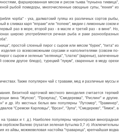
ностями, фаршированная мясом и рисом тыква "пуньена тиквица",
ченой рыбой помидоры, многочисленные овощные супы, "яхния" из
ибля чорба" - уха, далматский гуляш из различных сортов рыбы,
й в сливках карп "япраке" или "попеке", мидии с лимонным соком и
рвый раз в море, второй раз - в масле и третий раз - в вине". Но,
айонах широко употребляются речная рыба и раки разнообразных
ба".
ица", простой слоеный пирог с сыром или мясом "бурек", "пита" из
 изделия со всевозможными соусами и наполнителями (совсем по-
пирог с сыром и зеленью "зеляница", "слатко" (варенье), запеченные
 совсем другое блюдо), турецкий "лукум", сваренные в меду орехи
ичествах. Также популярен чай с травами, мед и различные муссы и
ания. Визитной карточкой местного виноделия считается терпкий
оши вина "Жупско", "Прокупац", "Смедеревка", "Рислинг" и другие.
" и др. Из местных белых вин популярны "Лутомер", "Траминер",
валов "Сремски Карловцы", "Врсач", "Зупа", "Смедерево", "Тимок", а
 на травах и т. д.). Наиболее популярны черногорская виноградная
т в сербском Валево (пузатая зеленая бутылка 0,7 л). Исключительны
ракия из айвы, можжевеловая настойка "траварица", крепчайшая водка