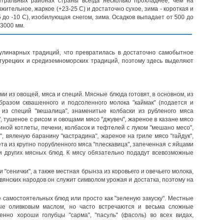
тральных районах страны всегда несколько прохладнее, чем на
тельное, жаркое (+23-25 С) и достаточно сухое, зима - короткая и
 до -10 С), изобилующая снегом, зима. Осадков выпадает от 500 до
 3000 мм.
кулинарных традиций, что превратилась в достаточно самобытное
 турецких и средиземноморских традиций, поэтому здесь выделяют
 из овощей, мяса и специй. Мясные блюда готовят, в основном, из
разом сквашенного и подсоленного молока "каймак" (подается и
 из специй "вешалица", знаменитые колбаски из рубленого мяса
, тушеное с рисом и овощами мясо "джувеч", жареное в казане мясо
виной котлеты, печени, колбасок и тефтелей с луком "мешано месо",
", вяленую баранину "кастрадина", жареное на гриле мясо "гайдук",
та из крупно порубленного мяса "плескавица", запеченная с яйцами
и других мясных блюд. К мясу обязательно подадут всевозможные
и "сенички", а также местная брынза из коровьего и овечьего молока,
авянских народов он служит символом урожая и достатка, поэтому на
де самостоятельных блюд или просто как "зеленую закуску". Местные
ые оливковым маслом, но часто встречаются и весьма сложные
енно хороши голубцы "сарма", "пасуль" (фасоль) во всех видах,