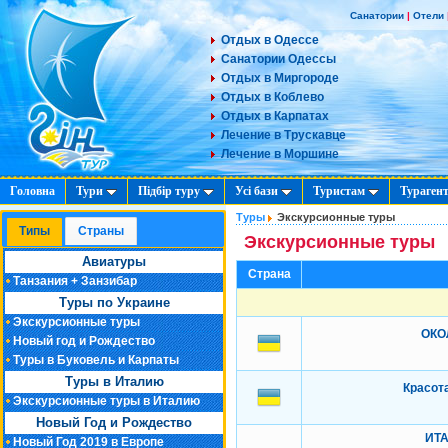
Санатории
|
Отели
Отдых в Одессе
Санатории Одессы
Отдых в Миргороде
Отдых в Коблево
Отдых в Карпатах
Лечение в Трускавце
Лечение в Моршине
Головна
Тури
Підбір туру
Усі бази
Туристам
Тураген
Туры
Экскурсионные туры
Типы
Cтраны
Экскурсионные туры
Авиатуры
Страна
Танзания + Занзибар
Туры по Украине
Экскурсионные туры
ОКО
Новый год и Рождество
Туры в Буковель и Карпаты
Туры в Италию
Красот
Экскурсионные туры в Италию
Новый Год и Рождество
ИТА
Новый Год 2019 в Европе